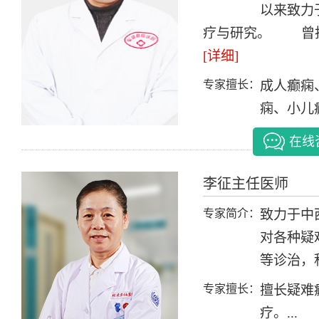
以来致力
疗与研究。 曾担
[详细]
专家擅长：
成人癫痫
痫、小儿癫
在线
李征
主任医师
专家简介：
致力于中
对各种疑
等诊治，积
专家擅长：
擅长疑难
疗。...